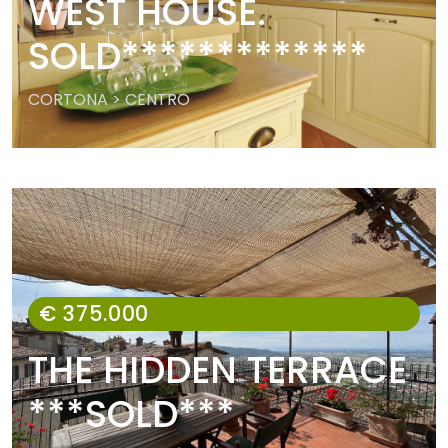
WEST HOUSE.
SOLD*************
CORTONA > CENTRO
€ 375.000
THE HIDDEN TERRACE
***SOLD***