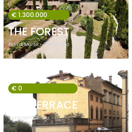
€ 1.300.000
THE FOREST
Pian di Marte > Passignano
€ 0
THE TERRACE
Cortona > Centro