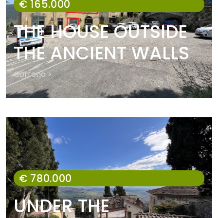
€ 165.000
THE HOUSE OUTSIDE
THE ANCIENT WALLS
Cortona >
€ 780.000
UNDER THE