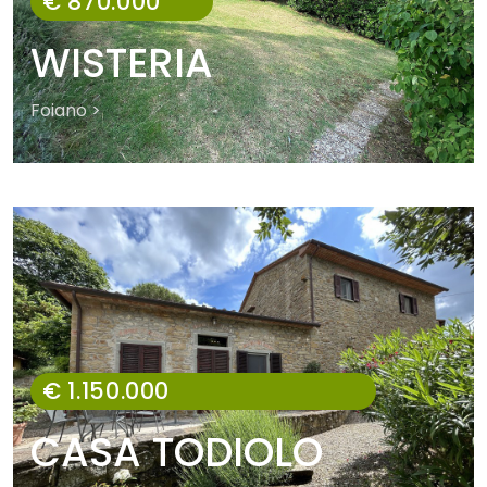
€ 870.000
WISTERIA
Foiano >
€ 1.150.000
CASA TODIOLO