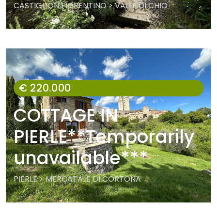
CASTIGLION FIORENTINO > VALLE DI CHIO
€ 220.000
COTTAGE IN
PIERLE**Temporarily
unavailable***
PIERLE > MERCATALE DI CORTONA