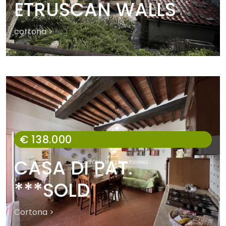
ETRUSCAN WALLS
cortona >
€ 138.000
CASA DI PAT.
***SOLD
Cortona >