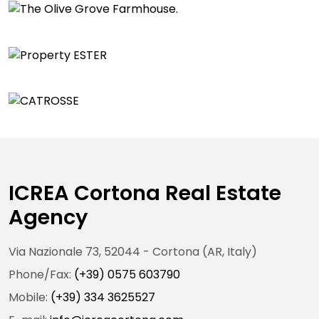
€ 415.000
cortona >
CATROSSE
Cortona > Catrosse
ICREA Cortona Real Estate
Agency
Via Nazionale 73, 52044 - Cortona (AR, Italy)
Phone/Fax:
(+39) 0575 603790
Mobile:
(+39) 334 3625527